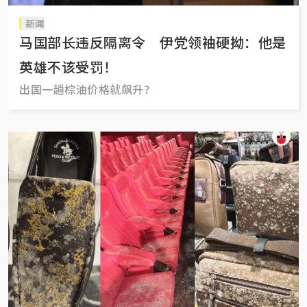
新闻
马国部长违反隔离令 伊党领袖硬拗：他是
英雄不该受罚！
出国一趟棕油价格就飙升？