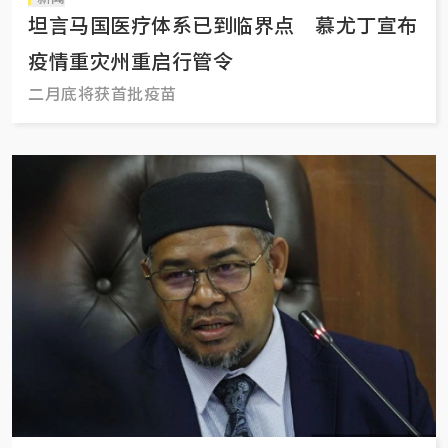
坦言马国医疗体系已到临界点 慕尤丁宣布
疫情重灾州重启行管令
二月底将获首批疫苗