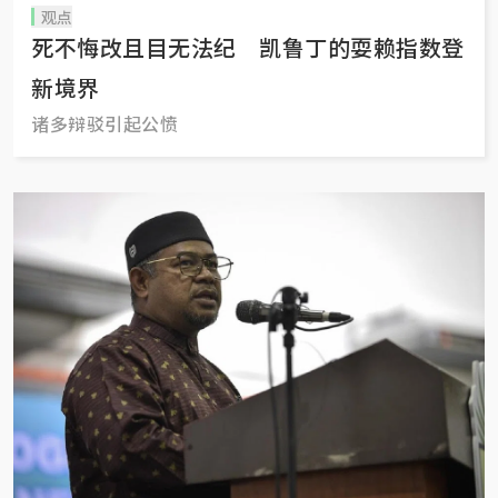
观点
死不悔改且目无法纪 凯鲁丁的耍赖指数登
新境界
诸多辩驳引起公愤