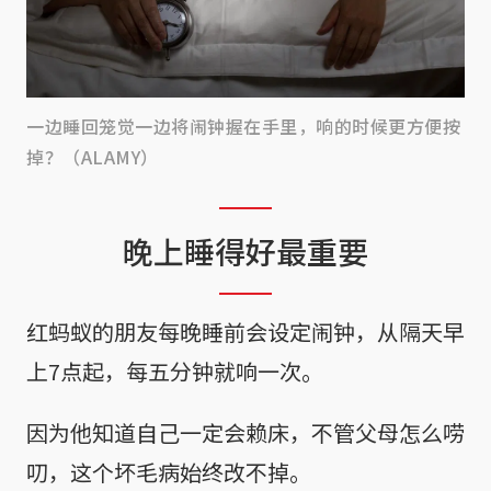
一边睡回笼觉一边将闹钟握在手里，响的时候更方便按
掉？（ALAMY）
晚上睡得好最重要
红蚂蚁的朋友每晚睡前会设定闹钟，从隔天早
上7点起，每五分钟就响一次。
因为他知道自己一定会赖床，不管父母怎么唠
叨，这个坏毛病始终改不掉。