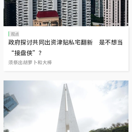
观点
政府探讨共同出资津贴私宅翻新 是不想当
“接盘侠”？
须祭出胡萝卜和大棒