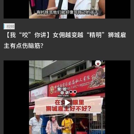
视频
【我“咬”你讲】女佣越变越“精明”狮城雇
主有点伤脑筋？