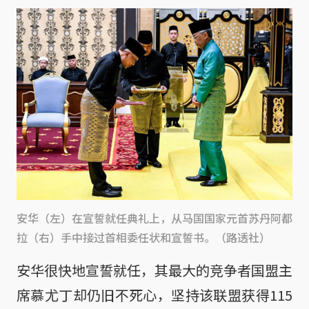
安华（左）在宣誓就任典礼上，从马国国家元首苏丹阿都
拉（右）手中接过首相委任状和宣誓书。（路透社）
安华很快地宣誓就任，其最大的竞争者国盟主
席慕尤丁却仍旧不死心，坚持该联盟获得115