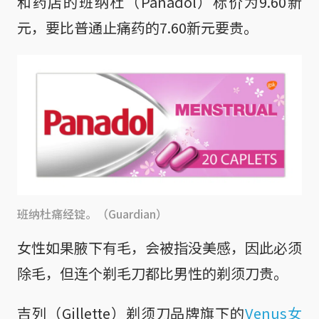
和药店的班纳杜（Panadol）标价为9.60新
元，要比普通止痛药的7.60新元要贵。
班纳杜痛经锭。（Guardian）
女性如果腋下有毛，会被指没美感，因此必须
除毛，但连个剃毛刀都比男性的剃须刀贵。
吉列（Gillette）剃须刀品牌旗下的
Venus女