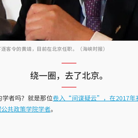
下逐客令的黄靖，目前在北京任职。（海峡时报）
绕一圈，去了北京。
的学者吗？就是那位
卷入“间谍疑云”，在2017
耀公共政策学院学者
。