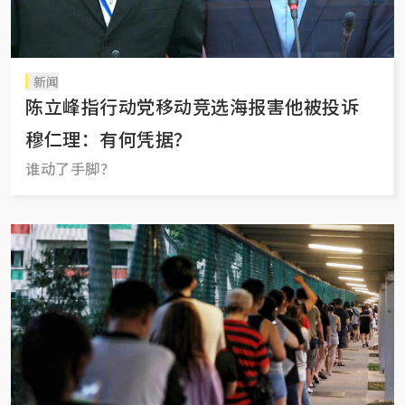
新闻
陈立峰指行动党移动竞选海报害他被投诉
穆仁理：有何凭据？
谁动了手脚？