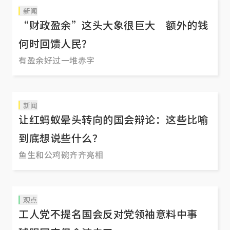
在议事程序的把关上非常严格，绝对不允许超时，
新闻
否则会耽误其他部门的辩论。 轮番上场的议员，嘴
“财政盈余”这头大象很巨大 额外的钱
巴在发言时，眼睛都得紧盯着议事厅墙上两个大荧
何时回馈人民？
幕的时间倒计时，分秒必争。 今天（3月2日）在贸
有盈余好过一堆赤字
工部的辩论中，贸工部兼文化、社区及青年部高级
政务部长刘燕玲是最后一位回答议员提问的政治职
务者，可谓压力山大。 于是，就出现了让大家忍俊
新闻
不已的一幕……
让红蚂蚁晕头转向的国会辩论：这些比喻
到底想说些什么？
鱼生和公鸡碗齐齐亮相
观点
工人党不提名国会反对党领袖意料中事