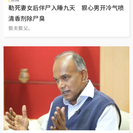
勒死妻女后伴尸入睡九天 狠心男开冷气喷
清香剂除尸臭
狠夫狠父。