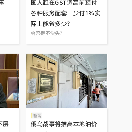
些事
国人赶在GST调高前预付
各种服务配套 少付1%实
际上能省多少？
会否得不偿失？
新闻
下层
俄乌战事将推高本地油价