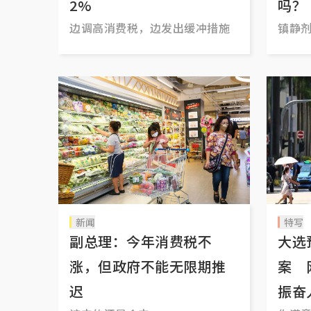
2%
吗？
边调高消费税，边发出缓冲措施
镇静剂
新闻
特写
副总理：今年消费税不
大选
涨，但政府不能无限期推
案 
迟
振奋