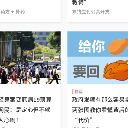
教诲”
药方 + 补药
筹钱应付公共开支
特写
预算案变冠病19预算
政府发糖有那么容易
网民：是定心但不够
两张图教你看懂背后
人心啊！
“代价”