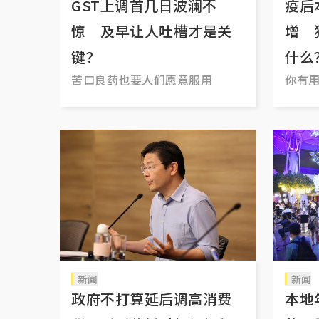
GST上调首几日波澜不
疫后
惊 及早让人吐槽才是关
增 
键？
什么
苦口良药也要人们愿意服用
你有
新闻
新闻
政府不打算延后调高消费
本地