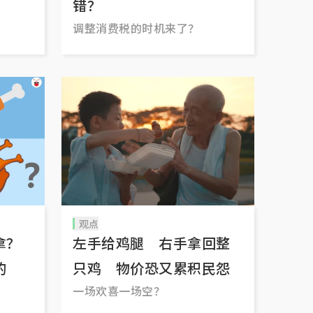
错？
调整消费税的时机来了？
观点
拿？
左手给鸡腿 右手拿回整
的
只鸡 物价恐又累积民怨
一场欢喜一场空？