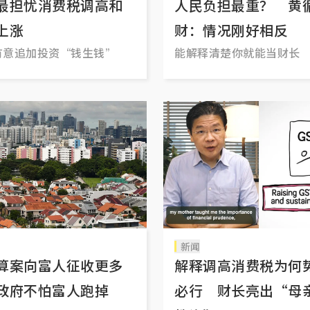
最担忧消费税调高和
人民负担最重？ 黄
上涨
财：情况刚好相反
有意追加投资“钱生钱”
能解释清楚你就能当财长
新闻
算案向富人征收更多
解释调高消费税为何
政府不怕富人跑掉
必行 财长亮出“母