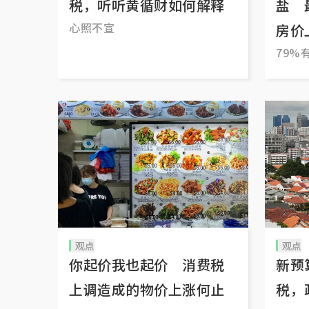
税，听听黄循财如何解释
盐 
心照不宣
房价
79%
观点
观点
你起价我也起价 消费税
新预
上调造成的物价上涨何止
税，