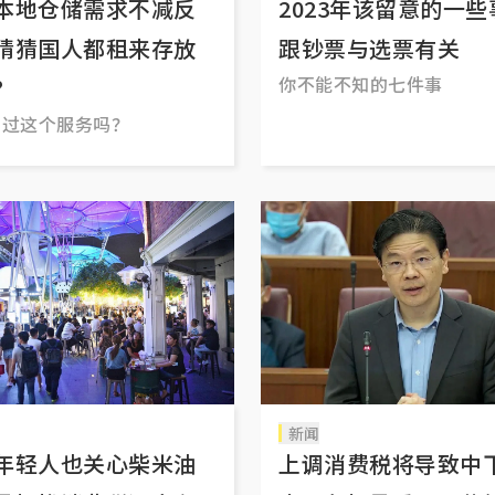
本地仓储需求不减反
2023年该留意的一
猜猜国人都租来存放
跟钞票与选票有关
你不能不知的七件事
？
用过这个服务吗？
新闻
年轻人也关心柴米油
上调消费税将导致中