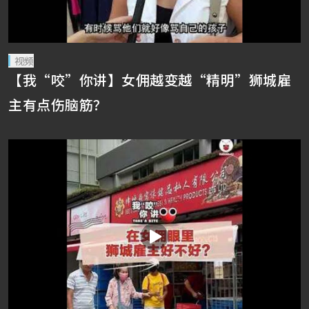
视频
【我“咬”你讲】女佣越变越“精明”狮城雇
主有点伤脑筋？