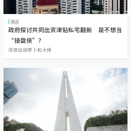
观点
政府探讨共同出资津贴私宅翻新 是不想当
“接盘侠”？
须祭出胡萝卜和大棒