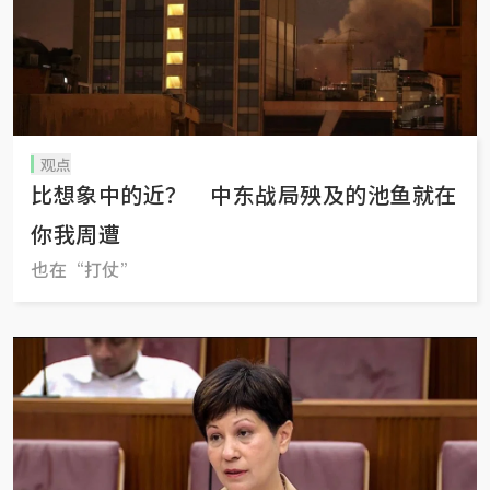
观点
比想象中的近？ 中东战局殃及的池鱼就在
你我周遭
也在“打仗”