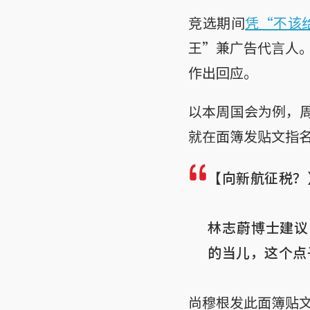
竞选期间
凭“不该
王”兼广告代言人
作出回应。
以本周国会为例，周
就在面簿发贴文指
【向新航征税？】
林志蔚博士建议
的当儿，这个点
尚穆根发此面簿贴