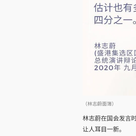
（林志蔚面簿）
林志蔚在国会发言
让人耳目一新。