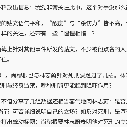
外释放出信息：我党非常关注此事，这个对手没那么
根的贴文语气平和，“酸度”与“杀伤力”皆不高，
一样的关注，还带有一些“惺惺相惜”？
面簿上针对其他事件所发的贴文，不少被他点名的人
不住。
日），尚穆根也与林志蔚针对死刑课题过了几招。林
死刑与终身监禁，哪种刑罚更能起到阻吓作用？
，不但分享了几组数据还相当客气地问林志蔚：是否
罪行？可否详细说明自己的立场？如反对死刑，是基
接打出耸动标题：尚穆根要林志蔚表明他对死刑的立