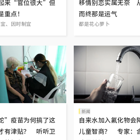
起来“官位很大”但
移情别恋实属无奈 
是重点！
而终那是运气
制宜、因时制宜
都是花心萝卜
新闻
蛇”疫苗为何搞了这
自来水加入氟化物会
才有津贴？ 听听卫
儿童智商？ 专家：