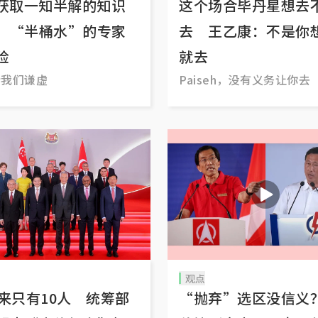
这个场合毕丹星想去
I获取一知半解的知识
去 王乙康：不是你
 “半桶水”的专家
就去
险
Paiseh，没有义务让你去
会我们谦虚
观点
年来只有10人 统筹部
“抛弃”选区没信