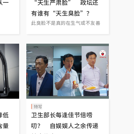
从一
“天生严肃脸” 政坛还
有谁有“天生臭脸”？
此臭脸不是真的在生气或不友善
特写
降低
卫生部长每逢佳节倍唠
含量
叨？ 自娱娱人之余传递