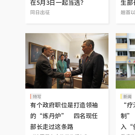
在5月3日一起当选？
生部
同日出征
翘首
特写
新闻
有个政府职位是打造领袖
“疗
的“炼丹炉” 四名现任
制”
部长走过这条路
入“