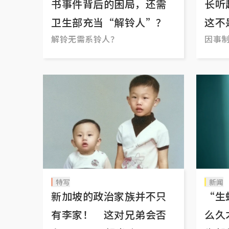
书事件背后的困局，还需
长听
卫生部充当“解铃人”？
这不
解铃无需系铃人？
因事
特写
新闻
新加坡的政治家族并不只
“生
有李家！ 这对兄弟会否
么久