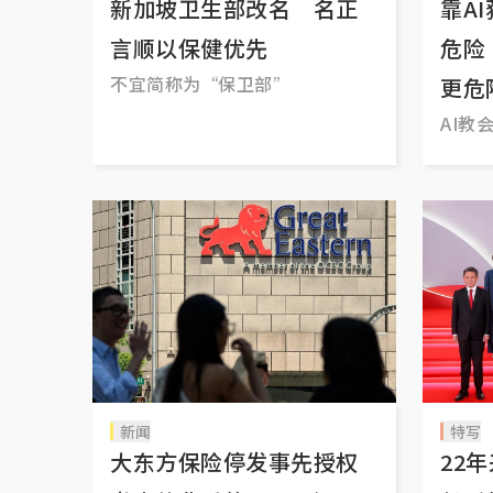
新加坡卫生部改名 名正
靠A
言顺以保健优先
危险
不宜简称为“保卫部”
更危
AI教
新闻
特写
大东方保险停发事先授权
22