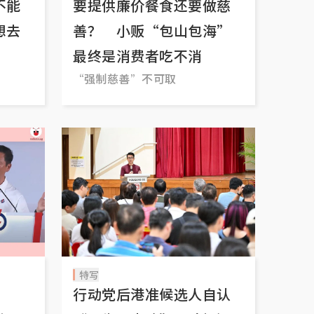
不能
要提供廉价餐食还要做慈
想去
善？ 小贩“包山包海”
最终是消费者吃不消
“强制慈善”不可取
特写
义？
行动党后港准候选人自认