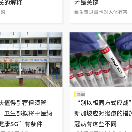
长的解释
才是关键
以盼
维生素过量也对人体有害
新闻
法值得引荐但须管
“别以相同方式应
 卫生部拟将中医纳
新加坡应对猴痘的措
健康SG”有条件
冠病有这些不同