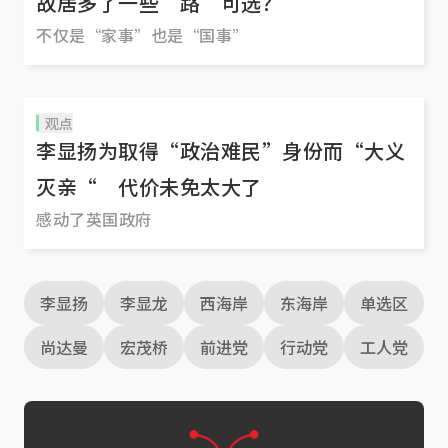
故居多了一些“路”可选？
不仅是“家事”也是“国事”
观点
李显扬为取得“政治难民”身份而“大义
灭亲“ 代价未免太大了
感动了英国政府
李显扬
李显龙
西海岸
东海岸
单选区
尚达曼
宏茂桥
前进党
行动党
工人党