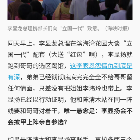
李显龙总理携部长们向“立国一代”致意。（海峡时报）
同天早上，李显龙总理在滨海湾花园大谈“立
国一代”配套（大送“红包”啊），李显扬就
跑到哥哥的选区踢馆，
这李家恩怨情仇到底是
有深
，弟弟已经彻彻底底完完全全不给哥哥留
任何情面，只差没有把姐姐李玮玲也带上。李
显扬已经以行动证明，他和陈清木站在同一阵
线要和哥哥对着干，
唯一悬念是：李显扬会不
会披甲上阵亲自参选？
如果是陈清木和李显扬李联手，再拉多两三个