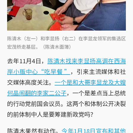
陈清木（左一）和李显扬（右二）在李显龙领军的集选区
宏茂桥走基层。（陈清木面簿）
去年11月4日，
陈清木找来李显扬高调在西海
岸小贩中心“吃早餐 ”
，引来主流媒体和社
交媒体高度关注。
一个是和大哥李显龙及大嫂
何晶闹翻的李家二公子
，一个是差点当上总统
的行动党前国会议员。这两个和体制公开决裂
的前体制中人是要筹建新政党吗？
陈清木果然有动作。
今年1月18日宣布和其他