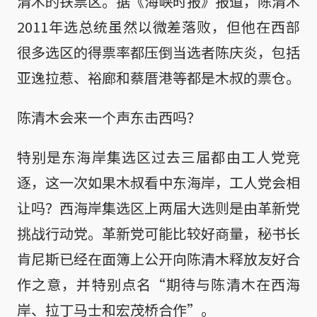
清木的铁票区。据《海峡时报》报道，陈清木
2011年选总统虽然以微差落败，但他在西部
很多选区的得票率都压倒当选者陈庆炎，包括
亚逸拉惹、裕廊和蔡厝港等都是木叔的票仓。
陈清木会来一个声东击西吗？
特别是东海岸集选区过去三届都由工人党竞
逐，这一次如果木叔看中东海岸，工人党会相
让吗？西海岸集选区上两届大选则是由革新党
挑战行动党。革新党可能比较好商量，秘书长
肯尼斯已经在面簿上公开向陈清木释放友好合
作之意，并特别点名“期待与陈清木在西海
岸、拉丁马士和宏茂桥合作”。