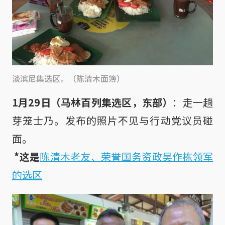
淡滨尼集选区。（陈清木面簿）
1月29日（马林百列集选区，东部）
：走一趟
芽笼士乃。发布的照片不见与行动党议员碰
面。

*这是
陈清木老友、荣誉国务资政吴作栋领军
的选区