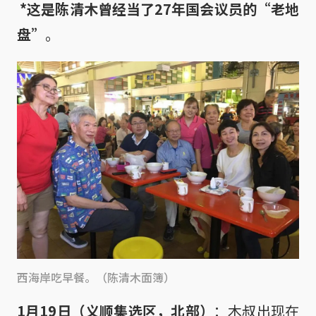
*这是陈清木曾经当了27年国会议员的“老地
盘”
。
西海岸吃早餐。（陈清木面簿）
1月19日（义顺集选区，北部）
：木叔出现在