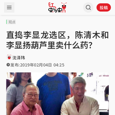
投稿
观点
直捣李显龙选区，陈清木和
李显扬葫芦里卖什么药？
沈泽玮
发布:
2019年02月04日 04:25