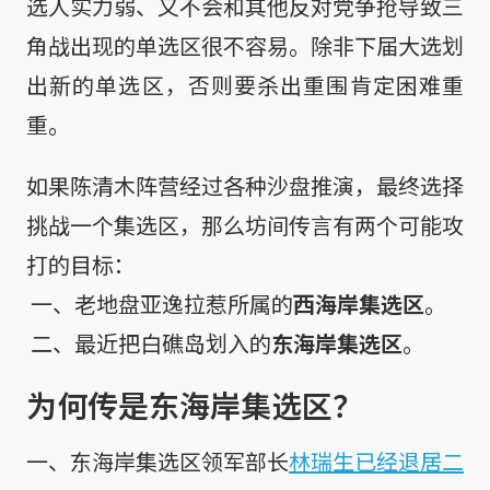
选人实力弱、又不会和其他反对党争抢导致三
角战出现的单选区很不容易。除非下届大选划
出新的单选区，否则要杀出重围肯定困难重
重。
如果陈清木阵营经过各种沙盘推演，最终选择
挑战一个集选区，那么坊间传言有两个可能攻
打的目标：

 一、老地盘亚逸拉惹所属的
西海岸集选区
。

 二、最近把白礁岛划入的
东海岸集选区
。
为何传是东海岸集选区？
一、东海岸集选区领军部长
林瑞生已经退居二