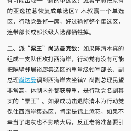
有可能出现一个新的单选区？或者干脆把原有
的亚逸拉惹恢复成单选区？木叔赢一个单选
区，行动党丢掉一席，好过输掉整个集选区，
连带部长或部长级人选都牺牲掉。
二、
派“票王”尚达曼克敌
：如果陈清木真的
组成一支队伍攻打西海岸，行动党有没有可能
把隔壁邻居裕廊集选区的重量级领军部长、副
总理
尚达曼
调到西海岸去坐镇？尚副总理民望
非常高，体制内外都获尊重，是行动党名副其
实的“票王”。如果成功击退陈清木为行动党
保住西海岸集选区，肯定是锦上添花，如果不
幸当了炮灰也不影响大局，反正老将准备要引