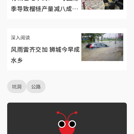
季导致榴梿产量减八成榴
梿季或延迟
深入阅读
风雨雷齐交加 狮城今早成
水乡
坑洞
公路