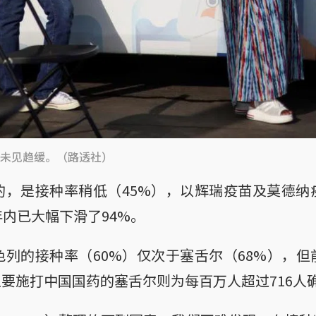
未见趋缓。（路透社）
的，是接种率稍低（45%），以辉瑞疫苗及莫德纳
内已大幅下滑了94%。
列的接种率（60%）仅次于塞舌尔（68%），
，主要施打中国国药的塞舌尔则为每百万人超过716人