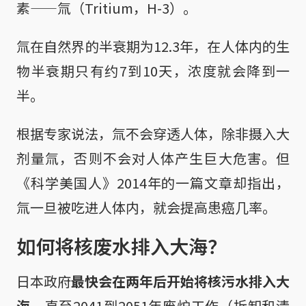
素——氚（Tritium，H-3）。
氚在自然界的半衰期为12.3年，在人体内的生
物半衰期只有约7到10天，浓度就会降到一
半。
根据专家说法，氚不会穿透人体，除非摄入大
剂量氚，否则不会对人体产生巨大危害。但
《科学美国人》2014年的一篇文章却指出，
氚一旦被吃进人体内，就会提高患癌几率。
如何将核废水排入大海？
日本政府
最快会在两年后开始将核污水排入大
海
，直至2041到2051年废炉工作（拆卸和清