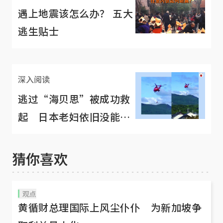
遇上地震该怎么办？ 五大
逃生贴士
深入阅读
逃过“海贝思”被成功救
起 日本老妇依旧没能逃
脱死神之手
猜你喜欢
观点
黄循财总理国际上风尘仆仆 为新加坡争