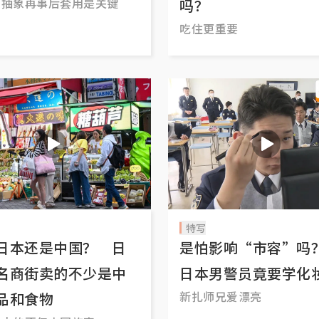
、抽象再事后套用是关键
吗？
吃住更重要
特写
日本还是中国？ 日
是怕影响“市容”
名商街卖的不少是中
日本男警员竟要学化
新扎师兄爱漂亮
品和食物