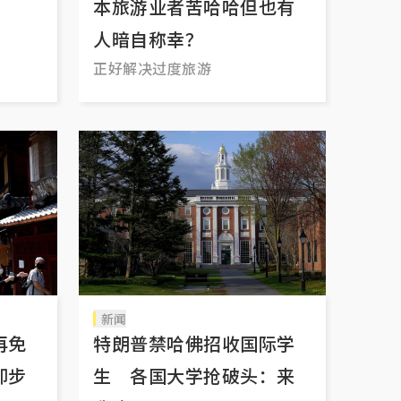
本旅游业者苦哈哈但也有
人暗自称幸？
正好解决过度旅游
新闻
再免
特朗普禁哈佛招收国际学
却步
生 各国大学抢破头：来