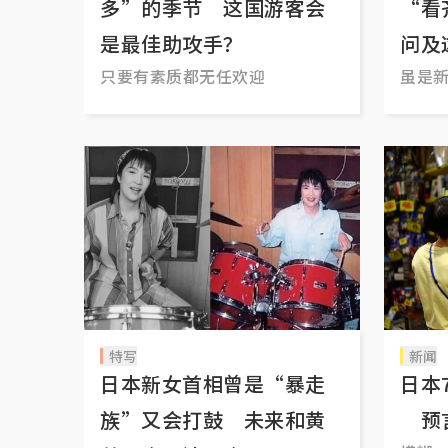
多”的季节 这国游客会
“看
是最佳助攻手？
问及
只要有素质都无任欢迎
虽是
特写
新闻
日本新女首相曾是“暴走
日本
族”又会打鼓 未来和黄
预言