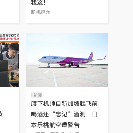
我这！
趁机挖角
新闻
吗？
旗下机师自新加坡起飞前
妆
喝酒还“忘记”酒测 日
本乐桃航空遭警告