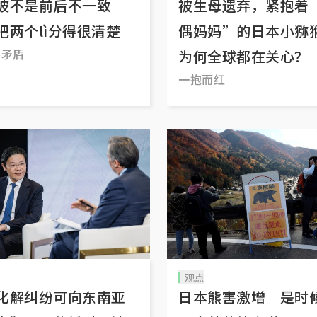
坡不是前后不一致
被生母遗弃，紧抱着
把两个lì分得很清楚
偶妈妈”的日本小
不矛盾
为何全球都在关心？
一抱而红
观点
化解纠纷可向东南亚
日本熊害激增 是时