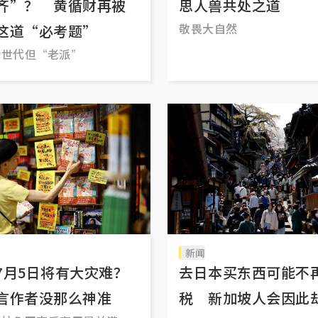
齐”？ 黄循财再被
思人兽共处之道
敬畏大自然
这道“必考题”
新世代但“老派”
新闻
7月5日将有大灾难？
去日本买东西可能不
作者没那么神准
税 新加坡人会因此