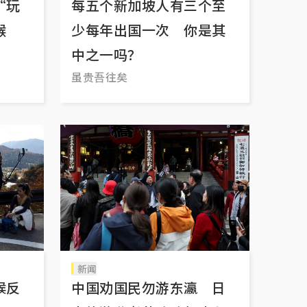
“玩
每五个新加坡人有三个至
猕猴
少每年出国一次 你是其
中之一吗？
虽贵吾往矣
新闻
候反
中国劝国民勿游东瀛 日