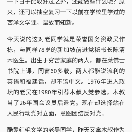
一下日子比较好过之外，还能做些什么呢？原
来，还可以抽空复习一下以前在学校里学过的
西洋文学课，温故而知新。
今天说的这对老同学就是荣誉国务资政吴作
栋，与同样78岁的新加坡前进党秘书长陈清
木医生。出生于穷苦家庭的两人，都在莱佛士
书院上课，同窗60多载。两人都能说流利的
英语和福建话，却不谙中文。1976年进入政
坛的老吴在1980年引荐木叔入党参选，木叔
当了26年国会议员后退党。现在却选择站在
人民行动党对立面，意图团结反对党。
酷爱红毛文学的老吴同学，昨天又拿木叔作为