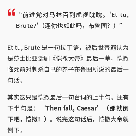
“前进党对马林百列虎视眈眈。'Et tu,
Brute?'（连你也如此吗，布鲁图？）”
Et tu, Brute 是一句拉丁语，被后世普遍认为
是莎士比亚话剧《恺撒大帝》最后一幕，恺撒
临死前对刺杀自己的养子布鲁图所说的最后一
句话。
其实这只是恺撒最后一句台词的上半句。还有
下半句是：
‘Then fall, Caesar’（那就倒
下吧，恺撒！）
。说完这句话后，恺撒大帝就
倒下。