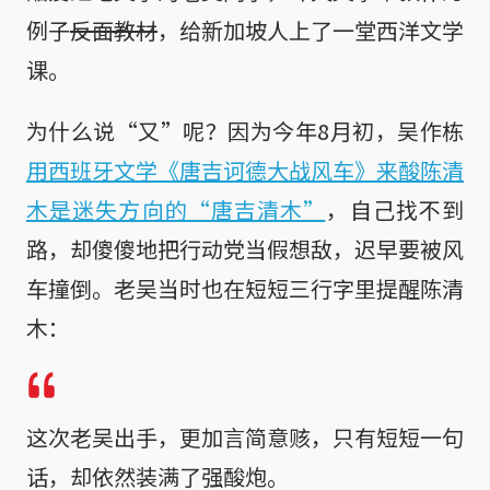
例子
反面教材
，给新加坡人上了一堂西洋文学
课。
为什么说“又”呢？因为今年8月初，吴作栋
用西班牙文学《唐吉诃德大战风车》来酸陈清
木是迷失方向的“唐吉清木”
，自己找不到
路，却傻傻地把行动党当假想敌，迟早要被风
车撞倒。老吴当时也在短短三行字里提醒陈清
木：
这次老吴出手，更加言简意赅，只有短短一句
话，却依然装满了强酸炮。