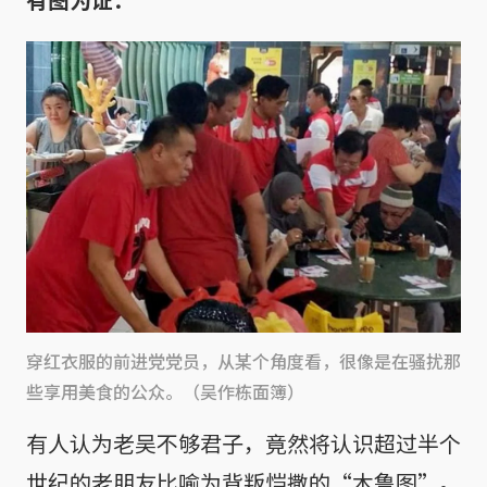
穿红衣服的前进党党员，从某个角度看，很像是在骚扰那
些享用美食的公众。（吴作栋面簿）
有人认为老吴不够君子，竟然将认识超过半个
世纪的老朋友比喻为背叛恺撒的“木鲁图”。