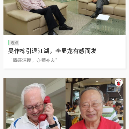
观点
吴作栋引退江湖，李显龙有感而发
“情感深厚，亦师亦友”