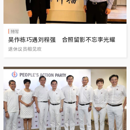
特写
吴作栋巧遇刘程强 合照留影不忘李光耀
退休议员相见欢