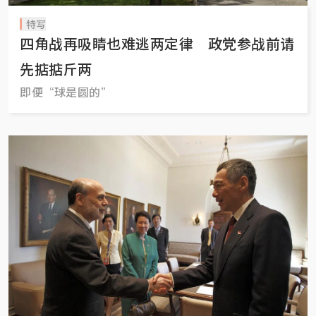
特写
四角战再吸睛也难逃两定律 政党参战前请
先掂掂斤两
即便“球是圆的”