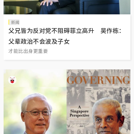
新闻
父兄皆为反对党不阻碍菲立高升 吴作栋：
父辈政治不会波及子女
才能比出身更重要