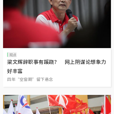
观点
梁文辉辞职事有蹊跷？ 网上阴谋论想象力
好丰富
四年“空窗期”留下悬念