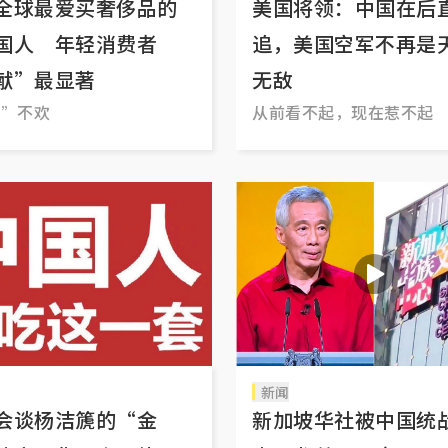
全球最爱买奢侈品的
美国将领：中国在后
国人 年轻消费者
追，美国空军不再是
献”最显著
无敌
奢”不欢
从前看不起，现在惹不起
新闻
会谈杨洁篪的“金
新加坡华社被中国统