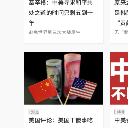
基辛格：中美寻求和平共
原来
处之道的时间只剩五到十
是韩
年
“贡
避免世界第三次大战发生
无“
观点
特写
美国评论：美国干傻事吃
中美