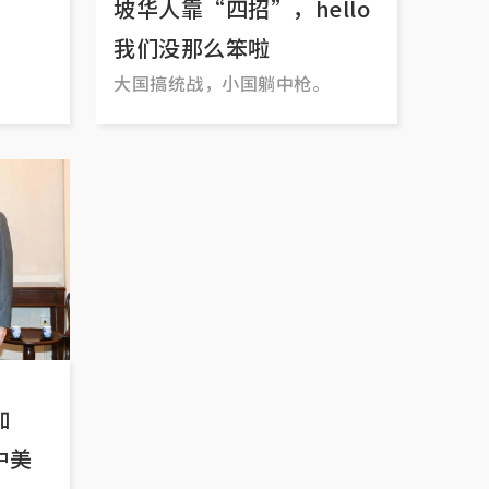
坡华人靠“四招”，hello
。
我们没那么笨啦
大国搞统战，小国躺中枪。
加
中美