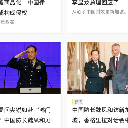
被商品化 中国律
李显龙总理回应了
从心系中国到效忠新加坡
或构成侵权
嗅觉敏锐
新闻
提问尖锐如赴“鸿门
中国防长魏凤和访新
？中国防长魏凤和见
坡，香格里拉对话会