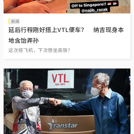
新闻
延后行程刚好搭上VTL便车？ 纳吉现身本
地含饴弄孙
这次搭飞机，下次想坐高铁？