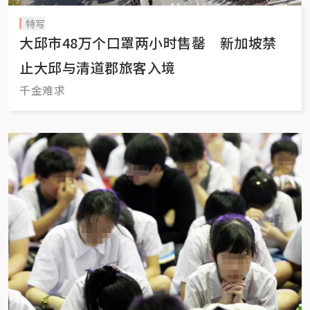
特写
大邱市48万个口罩两小时售罄 新加坡禁
止大邱与清道郡旅客入境
千金难求