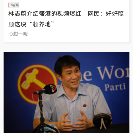
特写
林志蔚介绍盛港的视频爆红 网民：好好照
顾这块“领养地”
心蚶一暖