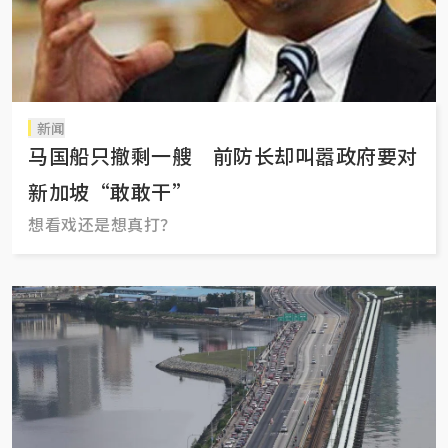
新闻
马国船只撤剩一艘 前防长却叫嚣政府要对
新加坡“敢敢干”
想看戏还是想真打？