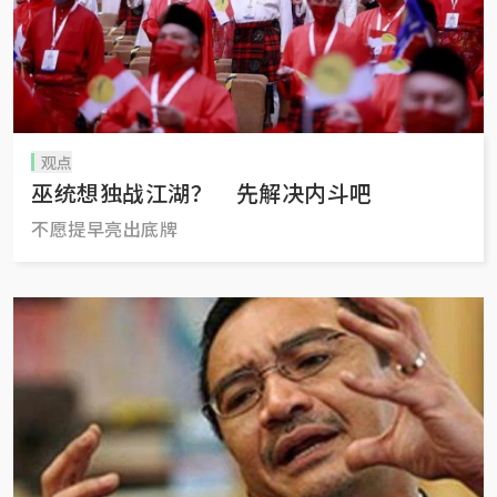
观点
巫统想独战江湖？ 先解决内斗吧
不愿提早亮出底牌