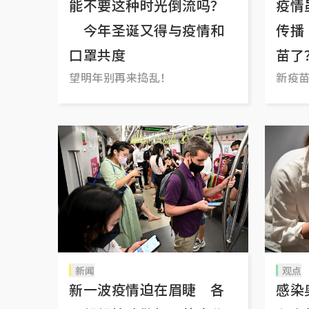
能不要这种时光倒流吗？
疫情
今年圣诞又得与疫情和
传播
口罩共度
苗了
望明年别再来捣乱！
新疫
新闻
观点
新一波疫情迫在眉睫 各
感染