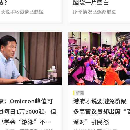
放？
脑袋一片空白
部长说本地疫情已趋缓
所幸情况已逐渐趋缓
新闻
康：Omicron峰值可
港府才说要避免群聚
过每日1万5000起，但
多高官议员却出席“
已学会“游泳”不会
派对”引民怒