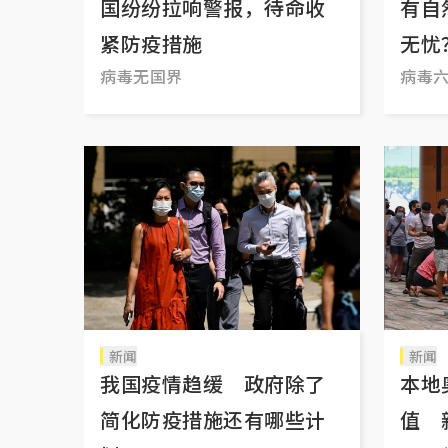
国纷纷拉响警报，待命收
有自
紧防疫措施
无忧
病毒无国界
病毒
新闻
新闻
我国疫情趋缓 政府除了
本地
简化防疫措施还有哪些计
值 