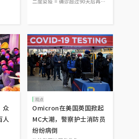
二度染疫 = 确诊超过90天后再次
检测呈阳
观点
 众
Omicron在美国英国掀起
百人
MC大潮，警察护士消防员
纷纷病倒