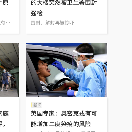
个原
的大楼突然被卫生署围封
强检
就有症
围封、解封再被惊吓
新闻
家庭
英国专家：奥密克戎有可
尽，
能增加二度染疫的风险