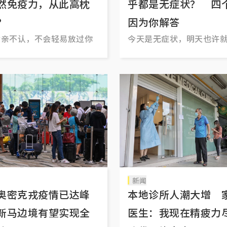
然免疫力，从此高枕
乎都是无症状？ 四
？
因为你解答
六亲不认，不会轻易放过你
今天是无症状，明天也许
状
新闻
奥密克戎疫情已达峰
本地诊所人潮大增 
新马边境有望实现全
医生：我现在精疲力