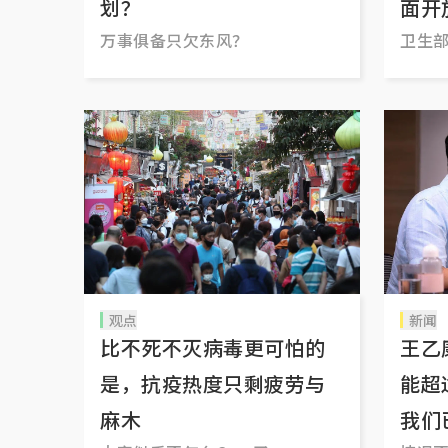
划？
面开
万事俱备只欠东风？
卫生
观点
新闻
比不死不灭病毒更可怕的
王乙
是，抗疫热度只剩疲劳与
能超
麻木
我们