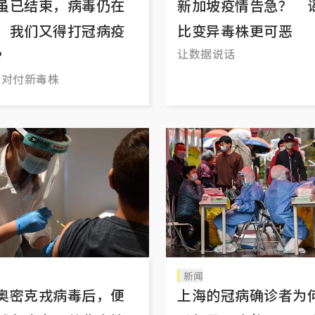
虽已结束，病毒仍在
新加坡疫情告急？ 
 我们又得打冠病疫
比变异毒株更可恶
让数据说话
？
苗对付新毒株
新闻
奥密克戎病毒后，便
上海的冠病确诊者为