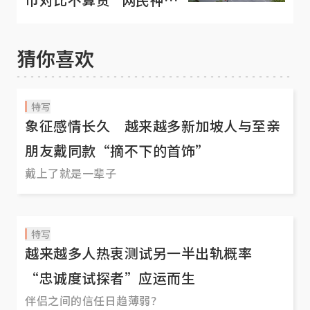
回：这是要涨价的节奏
吗？
猜你喜欢
特写
象征感情长久 越来越多新加坡人与至亲
朋友戴同款“摘不下的首饰”
戴上了就是一辈子
特写
越来越多人热衷测试另一半出轨概率
“忠诚度试探者”应运而生
伴侣之间的信任日趋薄弱？