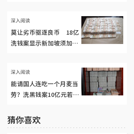
根：清者自清懂的人就懂
深入阅读
莫让劣币驱逐良币 18亿
洗钱案显示新加坡须加强
过滤黑钱机制
深入阅读
能请国人连吃一个月麦当
劳？洗黑钱案10亿元若非
赃款能做这五件事
猜你喜欢