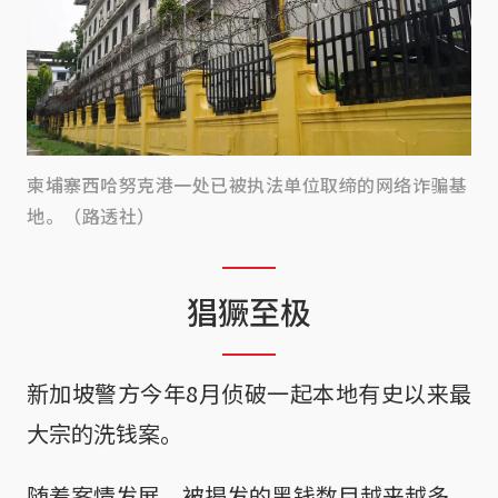
柬埔寨西哈努克港一处已被执法单位取缔的网络诈骗基
地。（路透社）
猖獗至极
新加坡警方今年8月侦破一起本地有史以来最
大宗的洗钱案。
随着案情发展，被揭发的黑钱数目越来越多，