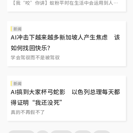
【我“咬”你讲】蚁粉平时在生活中会运用到人工
智能（AI）吗？随着AI变得便利好用，很多人开始
在学习、工作和生活中依赖它，懒得独立思考、懒
得搜索分析，甚至懒得再花时间动手处理。
新闻
AI冲击下越来越多新加坡人产生焦虑 该
如何找回快乐？
学会驾驭而不是被驾驭
新闻
AI搞到大家杯弓蛇影 以色列总理每天都
得证明“我还没死”
真的不再假不了