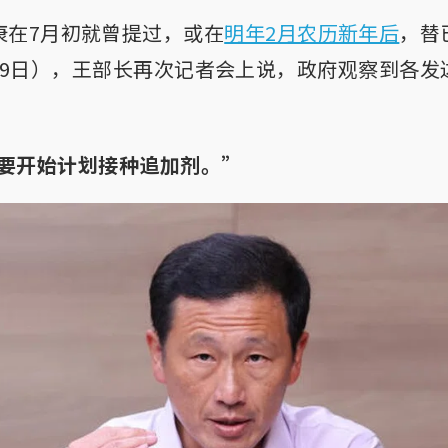
康在7月初就曾提过，或在
明年2月农历新年后
，替
19日），王部长再次记者会上说，政府观察到各发
要开始计划接种追加剂。”