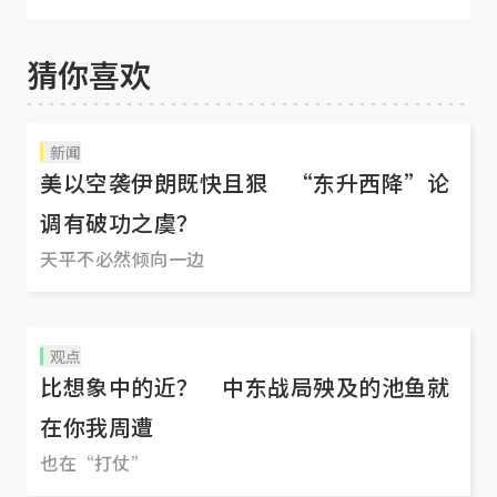
猜你喜欢
新闻
美以空袭伊朗既快且狠 “东升西降”论
调有破功之虞？
天平不必然倾向一边
观点
比想象中的近？ 中东战局殃及的池鱼就
在你我周遭
也在“打仗”