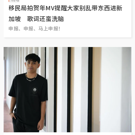
移民局拍贺年MV提醒大家别乱带东西进新
加坡 歌词还蛮洗脑
申报、申报、马上申报！