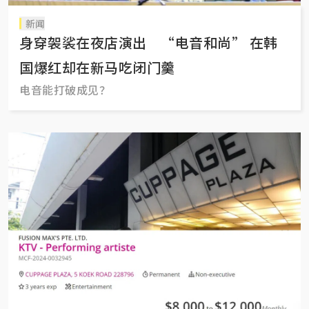
新闻
身穿袈裟在夜店演出 “电音和尚” 在韩
国爆红却在新马吃闭门羹
电音能打破成见？