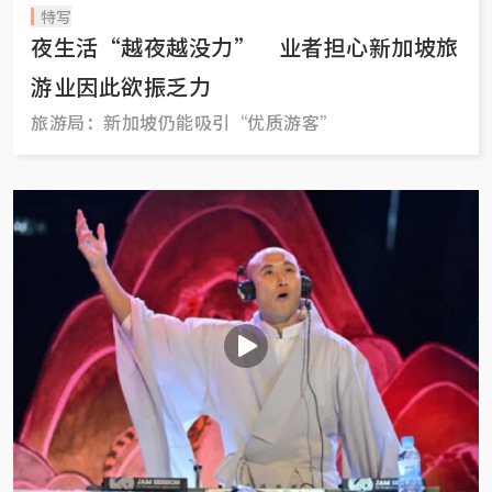
特写
夜生活“越夜越没力” 业者担心新加坡旅
游业因此欲振乏力
旅游局：新加坡仍能吸引“优质游客”