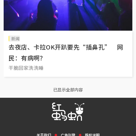
新闻
去夜店、卡拉OK开趴要先“插鼻孔” 网
民：有病啊？
干脆回家洗洗睡
已显示全部内容
关于我们
广告刊登
版权说明