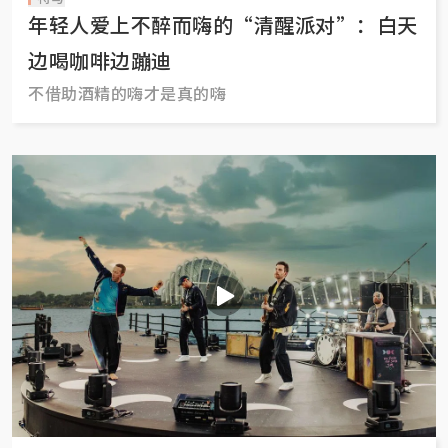
年轻人爱上不醉而嗨的“清醒派对”：白天
边喝咖啡边蹦迪
不借助酒精的嗨才是真的嗨