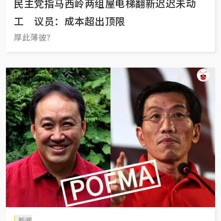
民主党指马西岭两组屋电梯翻新迟迟未动
工 议员：成本超出顶限
厚此薄彼？
新闻