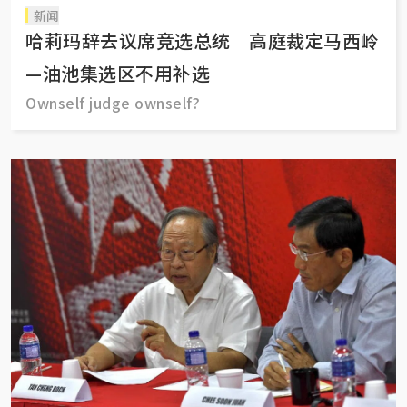
新闻
哈莉玛辞去议席竞选总统 高庭裁定马西岭
—油池集选区不用补选
Ownself judge ownself?