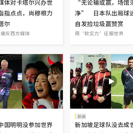
媒体对卡塔尔兴办世
“无论输或赢，场馆
指指点点，尚穆根力
净” 日本队出局球
塔尔
自发捡垃圾赢赞赏
情痛斥西方媒体
用“软实力”征服世界
新闻
中国明明没参加世界
新加坡足球队没去成