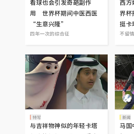
看球也会引发奇葩副作
西方
用 世界杯期间中医西医
界杯
“生意兴隆”
挺卡
四年一次的综合征
不留
特写
新闻
与吉祥物神似的年轻卡塔
马国