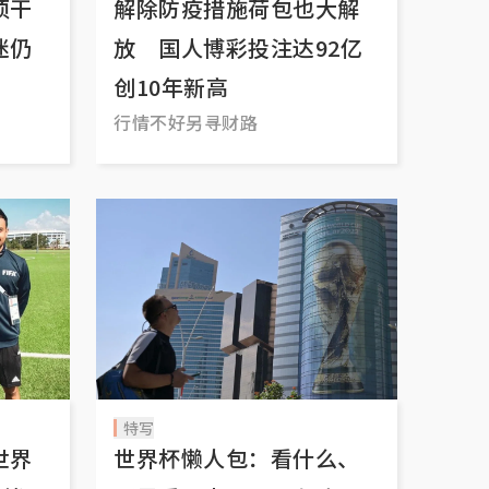
须干
解除防疫措施荷包也大解
迷仍
放 国人博彩投注达92亿
创10年新高
行情不好另寻财路
特写
世界
世界杯懒人包：看什么、