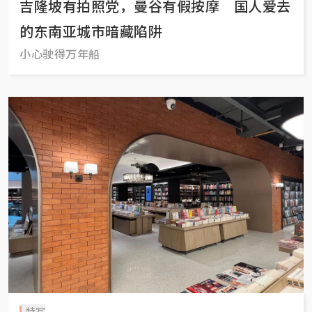
吉隆坡有拍照党，曼谷有假按摩 国人爱去
的东南亚城市暗藏陷阱
小心驶得万年船
特写