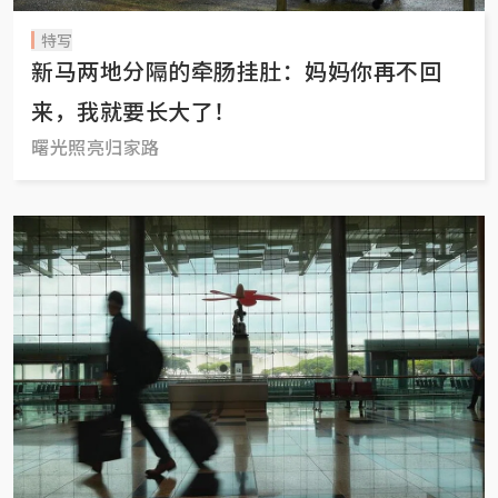
特写
新马两地分隔的牵肠挂肚：妈妈你再不回
来，我就要长大了！
曙光照亮归家路