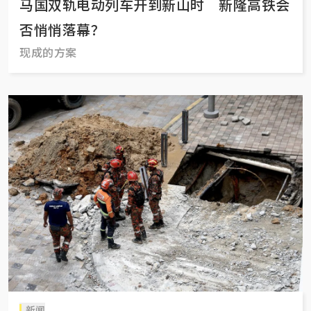
马国双轨电动列车开到新山时 新隆高铁会
否悄悄落幕？
现成的方案
新闻