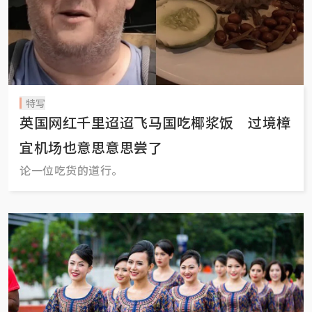
特写
英国网红千里迢迢飞马国吃椰浆饭 过境樟
宜机场也意思意思尝了
论一位吃货的道行。