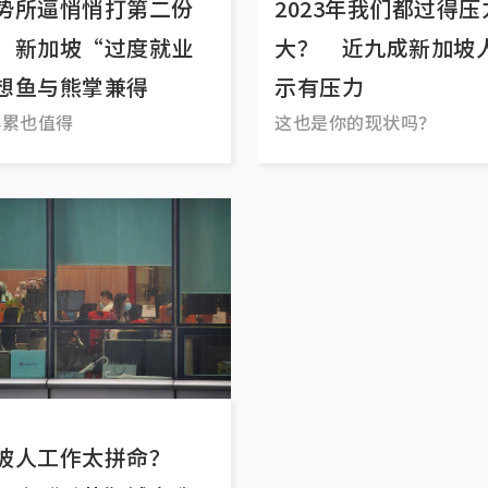
势所逼悄悄打第二份
2023年我们都过得压
 新加坡“过度就业
大？ 近九成新加坡
想鱼与熊掌兼得
示有压力
再累也值得
这也是你的现状吗？
坡人工作太拼命？