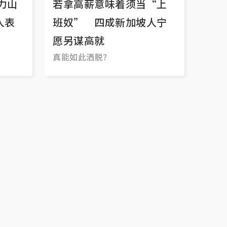
力山
若拿高薪意味着须当“上
人表
班奴” 四成新加坡人宁
愿另谋高就
真能如此洒脱？