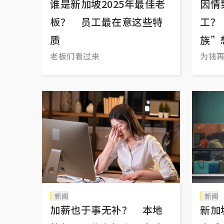
谁是新加坡2025年最佳老
因情
板？ 员工最在意这些特
工？
质
族”
老板们看过来
为钱
新闻
新闻
加薪也于事无补？ 本地
新加