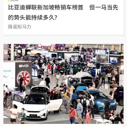
比亚迪蝉联新加坡畅销车榜首 但一马当先
的势头能持续多久？
路遥知马力