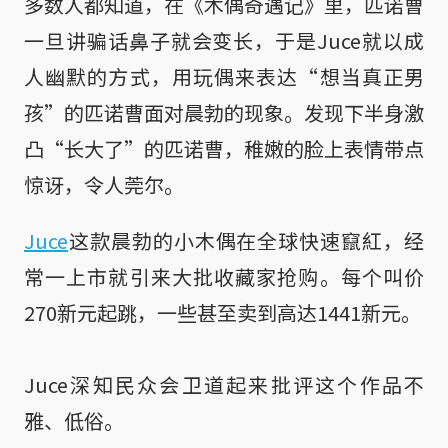
多数人都知道，在《木偶奇遇记》里，匹诺曹
一旦讲骗话鼻子就会变长，于是Juce就以成
人幽默的方式，用玩偶来表达“想当真正男
孩”的匹诺曹面对晨勃的现象。发现下半身激
凸“长大了”的匹诺曹，稚嫩的脸上表情带点
惊讶，令人莞尔。
Juce
这款晨勃的小木偶在全球快速竄紅，经
常一上市就引来大批收藏家抢购。每个叫价
270新元起跳，一些甚至卖到高达1441新元。
Juce深知民众会卫道起来批评这个作品不
雅、低俗。