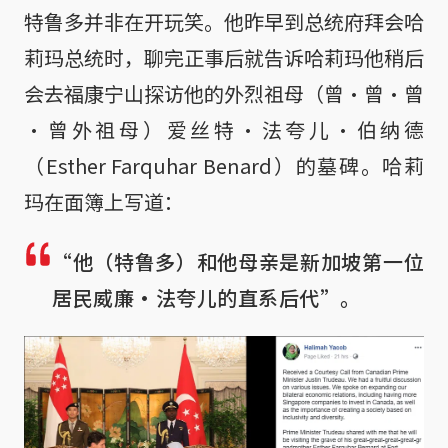
特鲁多并非在开玩笑。他昨早到总统府拜会哈
莉玛总统时，聊完正事后就告诉哈莉玛他稍后
会去福康宁山探访他的外烈祖母（曾·曾·曾
·曾外祖母）爱丝特·法夸儿·伯纳德
（Esther Farquhar Benard）的墓碑。哈莉
玛在面簿上写道：
“他（特鲁多）和他母亲是新加坡第一位
居民威廉·法夸儿的直系后代”。