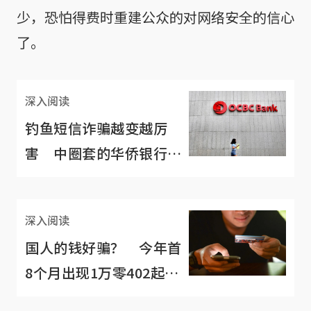
少，恐怕得费时重建公众的对网络安全的信心
了。
深入阅读
钓鱼短信诈骗越变越厉
害 中圈套的华侨银行客
户称难辨真假
深入阅读
国人的钱好骗？ 今年首
8个月出现1万零402起诈
骗案骗走1.57亿新元