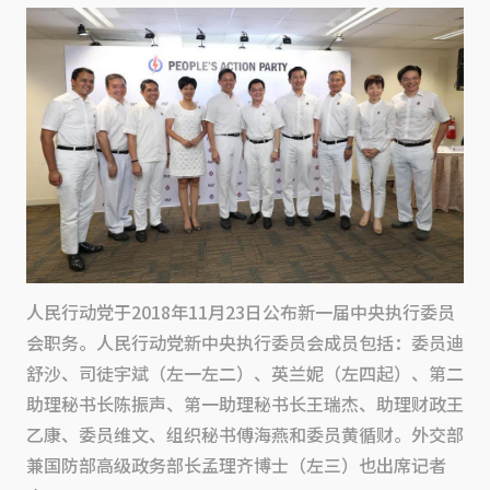
人民行动党于2018年11月23日公布新一届中央执行委员
会职务。人民行动党新中央执行委员会成员包括：委员迪
舒沙、司徒宇斌（左一左二）、英兰妮（左四起）、第二
助理秘书长陈振声、第一助理秘书长王瑞杰、助理财政王
乙康、委员维文、组织秘书傅海燕和委员黄循财。外交部
兼国防部高级政务部长孟理齐博士（左三）也出席记者