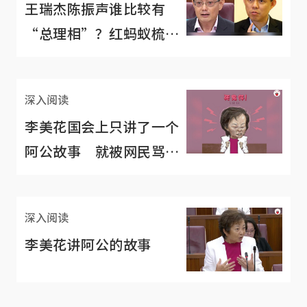
王瑞杰陈振声谁比较有
“总理相”？红蚂蚁梳理
了一遍
深入阅读
李美花国会上只讲了一个
阿公故事 就被网民骂到
臭头
深入阅读
李美花讲阿公的故事