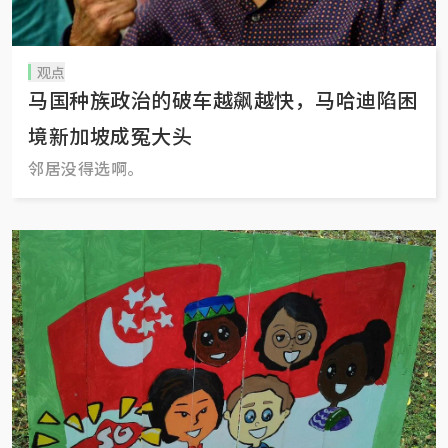
观点
马国种族政治的破车越飙越快，马哈迪陷困
境新加坡成冤大头
邻居没得选啊。