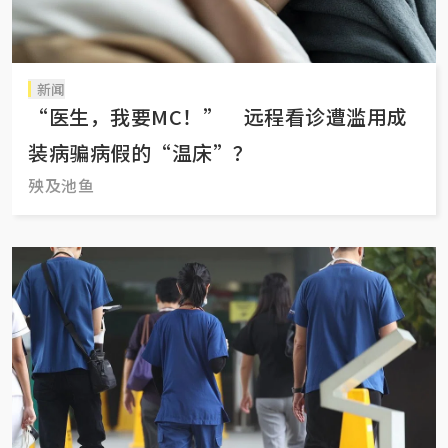
新闻
“医生，我要MC！” 远程看诊遭滥用成
装病骗病假的“温床”？
殃及池鱼