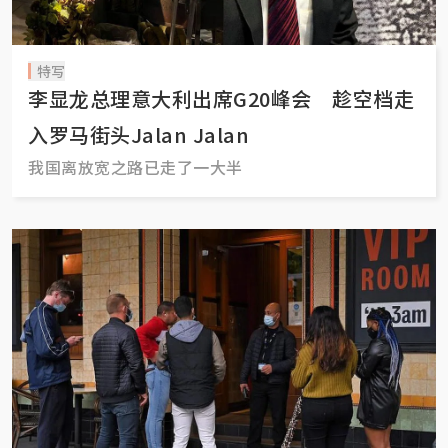
特写
李显龙总理意大利出席G20峰会 趁空档走
入罗马街头Jalan Jalan
我国离放宽之路已走了一大半