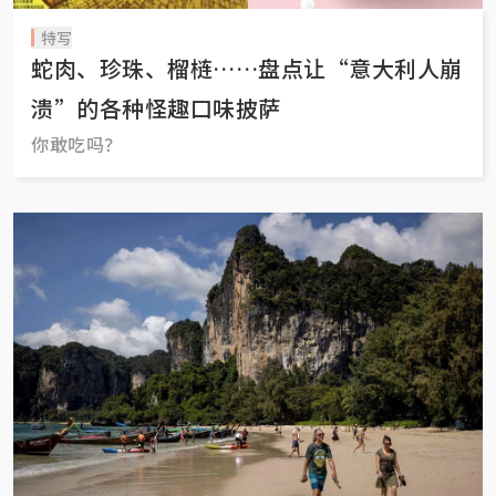
特写
蛇肉、珍珠、榴梿……盘点让“意大利人崩
溃”的各种怪趣口味披萨
你敢吃吗？