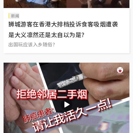
新闻
狮城游客在香港大排档投诉食客吸烟遭袭
是大义凛然还是太自以为是？
出国玩应该入乡随俗？