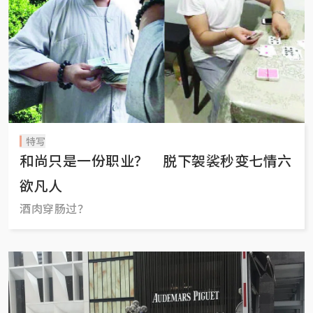
特写
和尚只是一份职业？ 脱下袈裟秒变七情六
欲凡人
酒肉穿肠过？