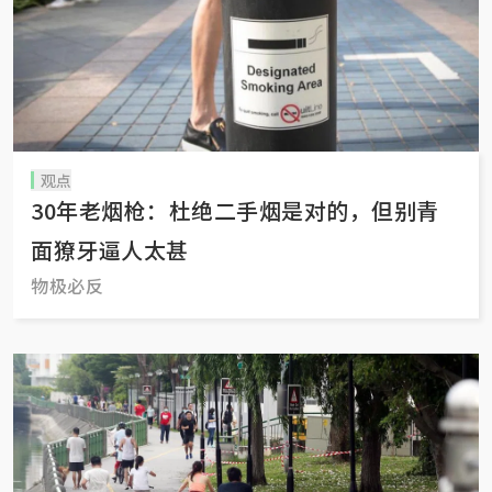
观点
30年老烟枪：杜绝二手烟是对的，但别青
面獠牙逼人太甚
物极必反