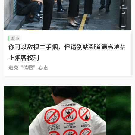
观点
你可以敌视二手烟，但请别站到道德高地禁
止烟客权利
避免“鸭霸”心态