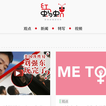
观点
新闻
特写
视频
观点