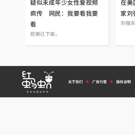
疑似未成年少女性爱视频
在美
疯传 网民：我要看我要
家刘
刘强东
看
茶”
视频已下架。
关于我们
广告刊登
版权说明