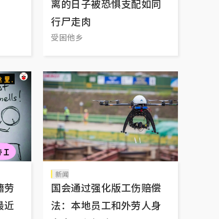
离的日子被恐惧支配如同
行尸走肉
受困他乡
新闻
籍劳
国会通过强化版工伤赔偿
最近
法：本地员工和外劳人身