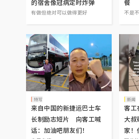
的宿舍像冠病定时炸弹
餐
有做但绝对可以做得更好
不是
特写
新闻
来自中国的新捷运巴士车
客工
长制励志短片 向客工喊
大叔
话：加油吧朋友们！
家！