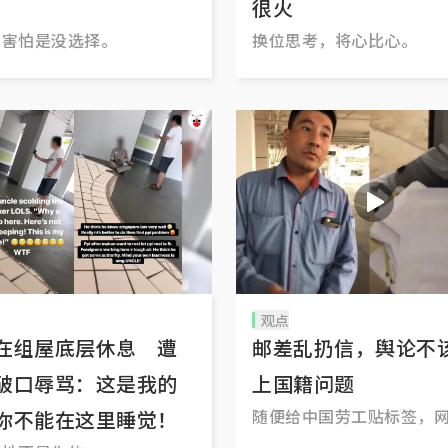
很火
不害怕是没选择。
换位思考，将心比心。
观点
在组屋底层休息 遭
邮差乱扔信，舆论不
破口辱骂：这是我的
上国籍问题
随便给中国劳工贴标签，
你不能在这里睡觉！
身的素质能好到哪里去？