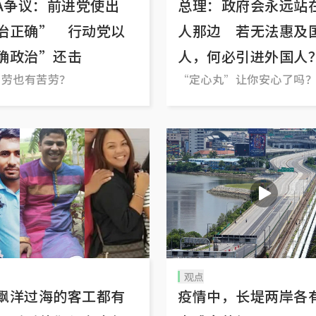
CA争议：前进党使出
总理：政府会永远站
治正确” 行动党以
人那边 若无法惠及
确政治”还击
人，何必引进外国人
功劳也有苦劳？
“定心丸”让你安心了吗
观点
飘洋过海的客工都有
疫情中，长堤两岸各