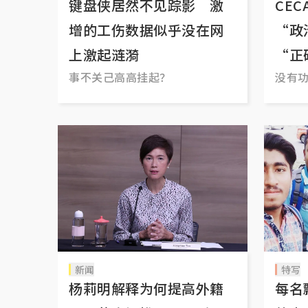
键盘侠居然不见踪影 激
CE
增的工伤数据似乎没在网
“政
上激起涟漪
“正
事不关己高高挂起？
没有
新闻
特写
杨莉明解释为何提高外籍
每名