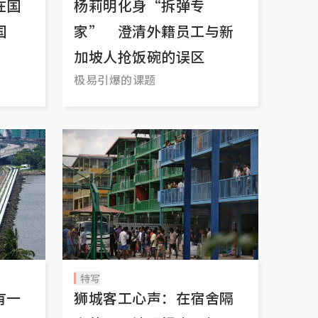
在国
杨莉明化身“拆弹专
国
家” 澄清外籍员工与新
？
加坡人抢饭碗的误区
？
极易引爆的课题
特写
有一
狮城客工心声：在宿舍隔