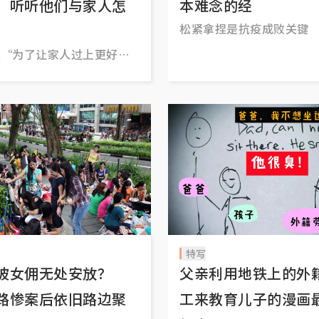
 听听他们与家人怎
本难念的经
松紧拿捏是抗疫成败关键
是“为了让家人过上更好的
”
特写
坡女佣无处安放？
父亲利用地铁上的外
路惨案后依旧路边聚
工来教育儿子的漫画