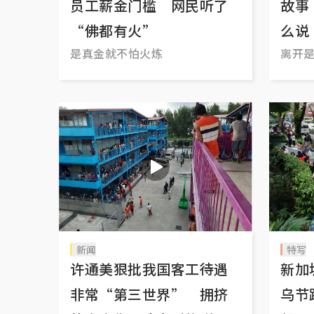
员工薪金门槛 网民听了
故事
“佛都有火”
么说
是真金就不怕火炼
离开
生活
新闻
特写
许通美狠批我国客工待遇
新加
非常“第三世界” 拥挤
乌节