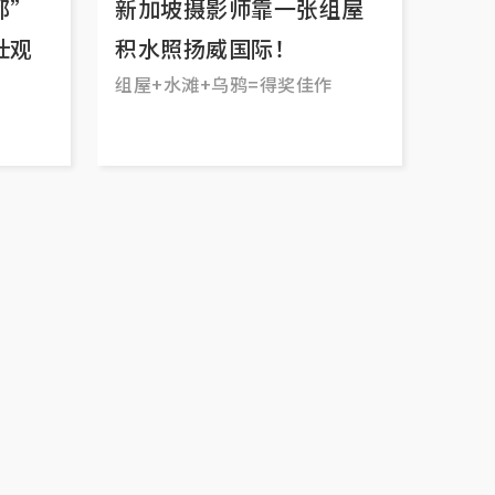
都”
新加坡摄影师靠一张组屋
壮观
积水照扬威国际！
组屋+水滩+乌鸦=得奖佳作